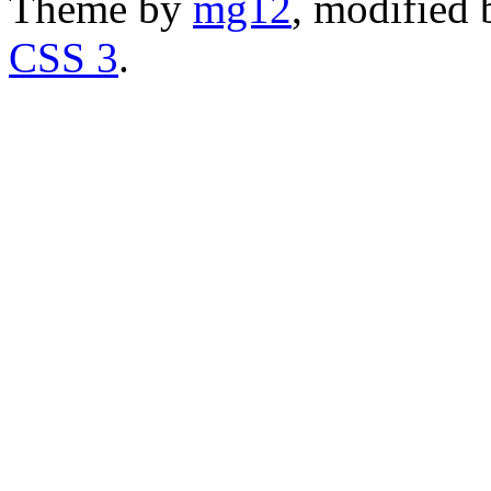
Theme by
mg12
, modified
CSS 3
.