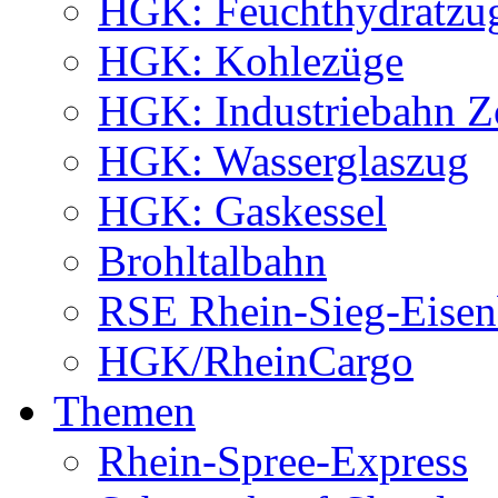
HGK: Feuchthydratzu
HGK: Kohlezüge
HGK: Industriebahn Z
HGK: Wasserglaszug
HGK: Gaskessel
Brohltalbahn
RSE Rhein-Sieg-Eis
HGK/RheinCargo
Themen
Rhein-Spree-Express