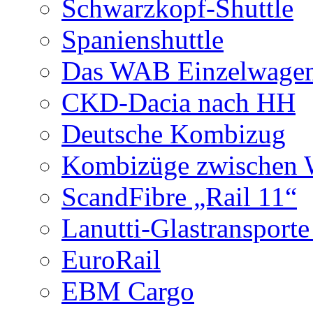
Schwarzkopf-Shuttle
Spanienshuttle
Das WAB Einzelwagen
CKD-Dacia nach HH
Deutsche Kombizug
Kombizüge zwischen W
ScandFibre „Rail 11“
Lanutti-Glastransport
EuroRail
EBM Cargo