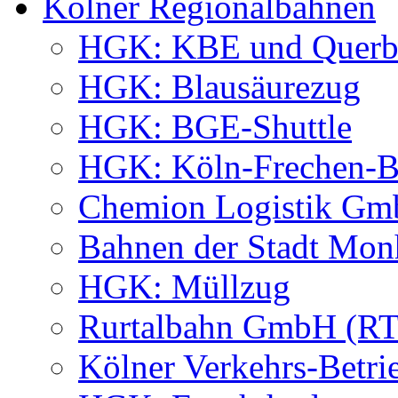
Kölner Regionalbahnen
HGK: KBE und Querb
HGK: Blausäurezug
HGK: BGE-Shuttle
HGK: Köln-Frechen-Be
Chemion Logistik G
Bahnen der Stadt M
HGK: Müllzug
Rurtalbahn GmbH (R
Kölner Verkehrs-Betri