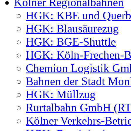
Kölner Regionalbahnen
HGK: KBE und Querb
HGK: Blausäurezug
HGK: BGE-Shuttle
HGK: Köln-Frechen-Be
Chemion Logistik G
Bahnen der Stadt M
HGK: Müllzug
Rurtalbahn GmbH (R
Kölner Verkehrs-Betri