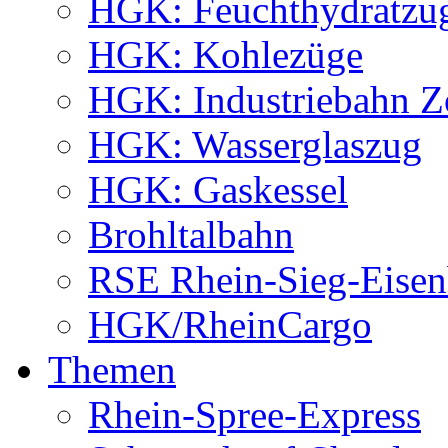
HGK: Feuchthydratzu
HGK: Kohlezüge
HGK: Industriebahn Z
HGK: Wasserglaszug
HGK: Gaskessel
Brohltalbahn
RSE Rhein-Sieg-Eis
HGK/RheinCargo
Themen
Rhein-Spree-Express