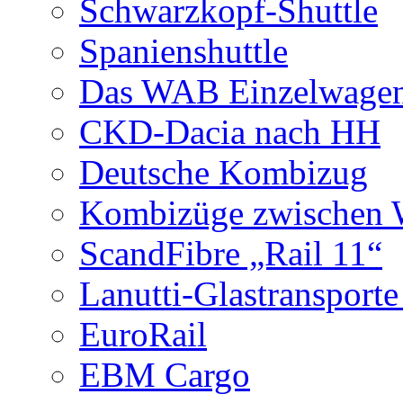
Schwarzkopf-Shuttle
Spanienshuttle
Das WAB Einzelwagen
CKD-Dacia nach HH
Deutsche Kombizug
Kombizüge zwischen W
ScandFibre „Rail 11“
Lanutti-Glastransport
EuroRail
EBM Cargo