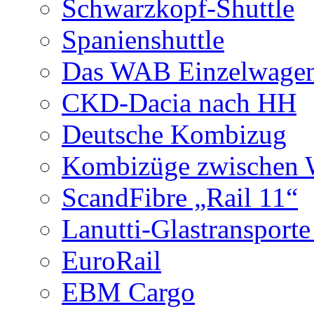
Schwarzkopf-Shuttle
Spanienshuttle
Das WAB Einzelwagen
CKD-Dacia nach HH
Deutsche Kombizug
Kombizüge zwischen W
ScandFibre „Rail 11“
Lanutti-Glastransport
EuroRail
EBM Cargo