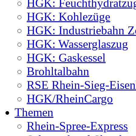
HGK: Feuchthydratzu
HGK: Kohlezüge
HGK: Industriebahn Z
HGK: Wasserglaszug
HGK: Gaskessel
Brohltalbahn
RSE Rhein-Sieg-Eis
HGK/RheinCargo
Themen
Rhein-Spree-Express