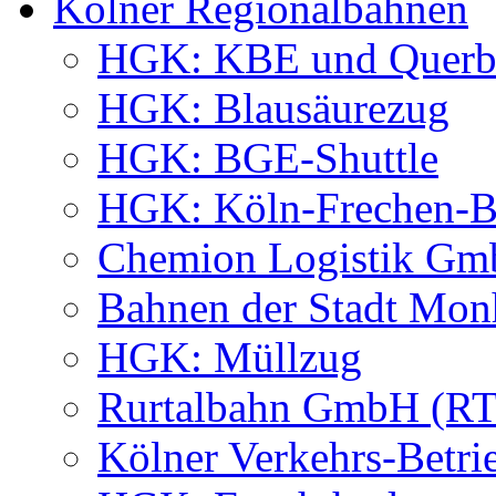
Kölner Regionalbahnen
HGK: KBE und Querb
HGK: Blausäurezug
HGK: BGE-Shuttle
HGK: Köln-Frechen-Be
Chemion Logistik G
Bahnen der Stadt M
HGK: Müllzug
Rurtalbahn GmbH (R
Kölner Verkehrs-Betri