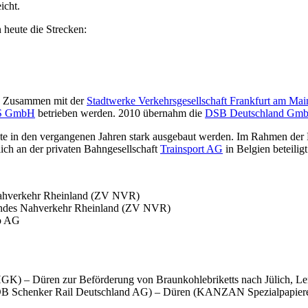
icht.
heute die Strecken:
n. Zusammen mit der
Stadtwerke Verkehrsgesellschaft Frankfurt am M
S GmbH
betrieben werden. 2010 übernahm die
DSB Deutschland Gm
nnte in den vergangenen Jahren stark ausgebaut werden. Im Rahmen der
ich an der privaten Bahngesellschaft
Trainsport AG
in Belgien beteiligt
ahverkehr Rheinland (ZV NVR)
andes Nahverkehr Rheinland (ZV NVR)
o AG
GK) – Düren zur Beförderung von Braunkohlebriketts nach Jülich, Le
it DB Schenker Rail Deutschland AG) – Düren (KANZAN Spezialpapi