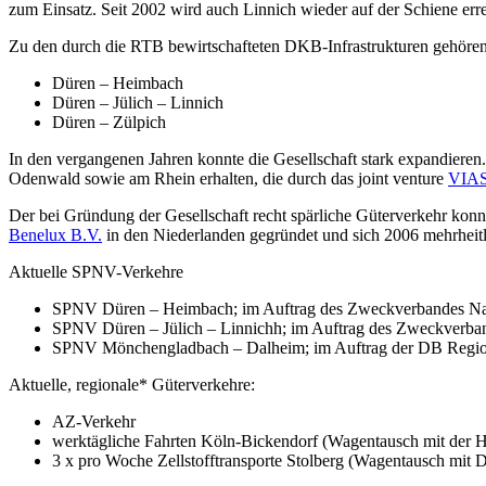
zum Einsatz. Seit 2002 wird auch Linnich wieder auf der Schiene erre
Zu den durch die RTB bewirtschafteten DKB-Infrastrukturen gehören 
Düren – Heimbach
Düren – Jülich – Linnich
Düren – Zülpich
In den vergangenen Jahren konnte die Gesellschaft stark expandiere
Odenwald sowie am Rhein erhalten, die durch das joint venture
VIA
Der bei Gründung der Gesellschaft recht spärliche Güterverkehr ko
Benelux B.V.
in den Niederlanden gegründet und sich 2006 mehrheitl
Aktuelle SPNV-Verkehre
SPNV Düren – Heimbach; im Auftrag des Zweckverbandes N
SPNV Düren – Jülich – Linnichh; im Auftrag des Zweckverb
SPNV Mönchengladbach – Dalheim; im Auftrag der DB Regi
Aktuelle, regionale* Güterverkehre:
AZ-Verkehr
werktägliche Fahrten Köln-Bickendorf (Wagentausch mit der H
3 x pro Woche Zellstofftransporte Stolberg (Wagentausch m