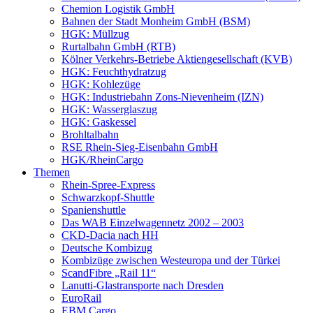
Chemion Logistik GmbH
Bahnen der Stadt Monheim GmbH (BSM)
HGK: Müllzug
Rurtalbahn GmbH (RTB)
Kölner Verkehrs-Betriebe Aktiengesellschaft (KVB)
HGK: Feuchthydratzug
HGK: Kohlezüge
HGK: Industriebahn Zons-Nievenheim (IZN)
HGK: Wasserglaszug
HGK: Gaskessel
Brohltalbahn
RSE Rhein-Sieg-Eisenbahn GmbH
HGK/RheinCargo
Themen
Rhein-Spree-Express
Schwarzkopf-Shuttle
Spanienshuttle
Das WAB Einzelwagennetz 2002 – 2003
CKD-Dacia nach HH
Deutsche Kombizug
Kombizüge zwischen Westeuropa und der Türkei
ScandFibre „Rail 11“
Lanutti-Glastransporte nach Dresden
EuroRail
EBM Cargo