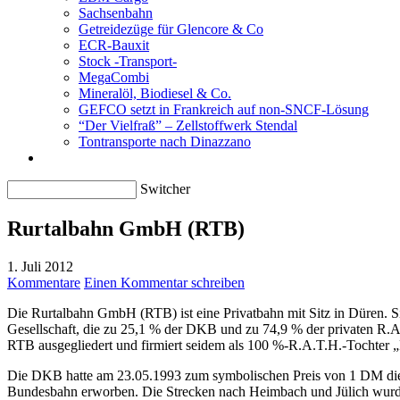
Sachsenbahn
Getreidezüge für Glencore & Co
ECR-Bauxit
Stock -Transport-
MegaCombi
Mineralöl, Biodiesel & Co.
GEFCO setzt in Frankreich auf non-SNCF-Lösung
“Der Vielfraß” – Zellstoffwerk Stendal
Tontransporte nach Dinazzano
Switcher
Rurtalbahn GmbH (RTB)
1. Juli 2012
Kommentare
Einen Kommentar schreiben
Die Rurtalbahn GmbH (RTB) ist eine Privatbahn mit Sitz in Düren. S
Gesellschaft, die zu 25,1 % der DKB und zu 74,9 % der privaten R.A
RTB ausgegliedert und firmiert seidem als 100 %-R.A.T.H.-Tochter
Die DKB hatte am 23.05.1993 zum symbolischen Preis von 1 DM die 
Bundesbahn erworben. Die Strecken nach Heimbach und Jülich wurden