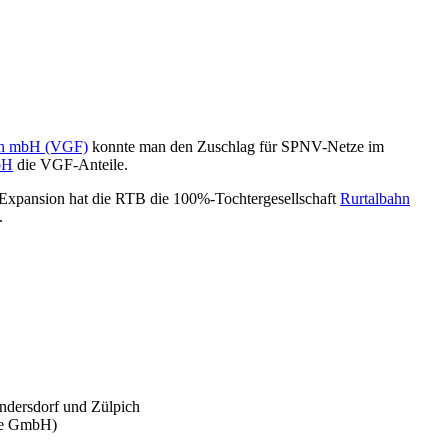
ain mbH (VGF)
konnte man den Zuschlag für SPNV-Netze im
bH
die VGF-Anteile.
 Expansion hat die RTB die 100%-Tochtergesellschaft
Rurtalbahn
.
ndersdorf und Zülpich
ere GmbH)