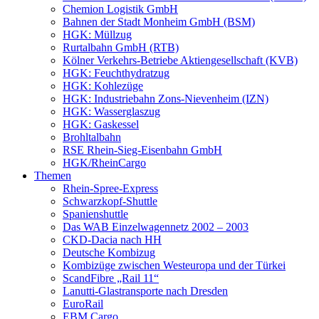
Chemion Logistik GmbH
Bahnen der Stadt Monheim GmbH (BSM)
HGK: Müllzug
Rurtalbahn GmbH (RTB)
Kölner Verkehrs-Betriebe Aktiengesellschaft (KVB)
HGK: Feuchthydratzug
HGK: Kohlezüge
HGK: Industriebahn Zons-Nievenheim (IZN)
HGK: Wasserglaszug
HGK: Gaskessel
Brohltalbahn
RSE Rhein-Sieg-Eisenbahn GmbH
HGK/RheinCargo
Themen
Rhein-Spree-Express
Schwarzkopf-Shuttle
Spanienshuttle
Das WAB Einzelwagennetz 2002 – 2003
CKD-Dacia nach HH
Deutsche Kombizug
Kombizüge zwischen Westeuropa und der Türkei
ScandFibre „Rail 11“
Lanutti-Glastransporte nach Dresden
EuroRail
EBM Cargo