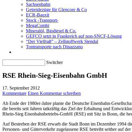
Sachsenbahn
Getreidezüge für Glencore & Co
ECR-Bauxit
Stock -Transport-
MegaCombi
Mineralöl, Biodiesel & Co.
GEFCO setzt in Frankreich auf non-SNCF-Lösung
“Der Vielfraß” – Zellstoffwerk Stendal
Tontransporte nach Dinazzano
Switcher
RSE Rhein-Sieg-Eisenbahn GmbH
17. September 2012
Kommentare
Einen Kommentar schreiben
Ab Ende der 1980er-Jahre plante die Deutsche Eisenbahn-Gesellscha
die bereits seit Jahren tatkräftig das Ziel der Erhaltung und Entwick
Rhein-Sieg Eisenbahnbetriebs-GmbH (RSE) mit Sitz in Bonn, die he
Auf Bestreben der RSE erwarb die Stadt Bonn im Dezember 1994 die
Personen- und Güterverkehr zugelassene RSE betreibt seither auf de