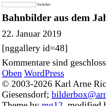
Switcher
Bahnbilder aus dem Ja
22. Januar 2019
[nggallery id=48]
Kommentare sind geschlos
Oben
WordPress
© 2003-2026 Karl Arne Rich
Giesensdorf;
bilderbox@arn
Theme by
mg12
, modified