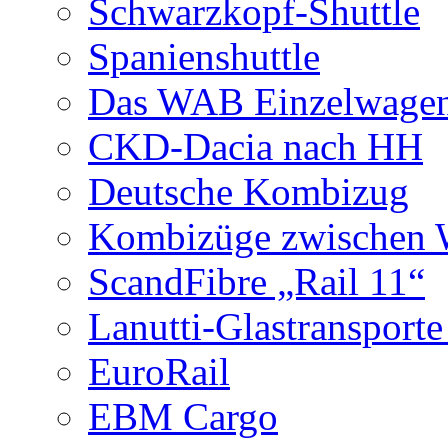
Schwarzkopf-Shuttle
Spanienshuttle
Das WAB Einzelwagen
CKD-Dacia nach HH
Deutsche Kombizug
Kombizüge zwischen W
ScandFibre „Rail 11“
Lanutti-Glastransport
EuroRail
EBM Cargo