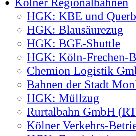
Kölner Regionalbahnen
HGK: KBE und Querb
HGK: Blausäurezug
HGK: BGE-Shuttle
HGK: Köln-Frechen-Be
Chemion Logistik G
Bahnen der Stadt M
HGK: Müllzug
Rurtalbahn GmbH (R
Kölner Verkehrs-Betri