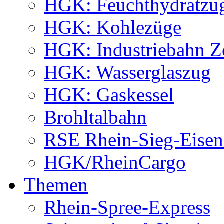
HGK: Feuchthydratzu
HGK: Kohlezüge
HGK: Industriebahn Z
HGK: Wasserglaszug
HGK: Gaskessel
Brohltalbahn
RSE Rhein-Sieg-Eis
HGK/RheinCargo
Themen
Rhein-Spree-Express