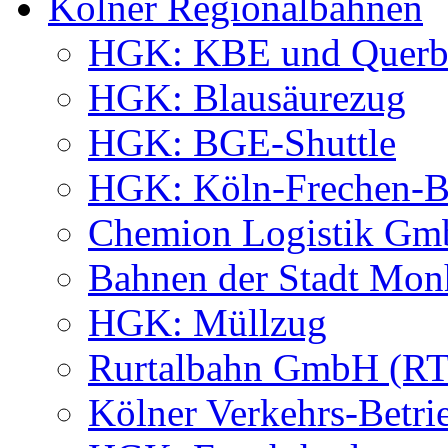
Kölner Regionalbahnen
HGK: KBE und Querb
HGK: Blausäurezug
HGK: BGE-Shuttle
HGK: Köln-Frechen-Be
Chemion Logistik G
Bahnen der Stadt M
HGK: Müllzug
Rurtalbahn GmbH (R
Kölner Verkehrs-Betri