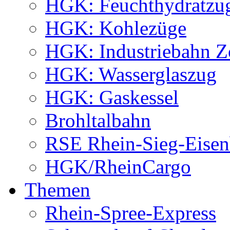
HGK: Feuchthydratzu
HGK: Kohlezüge
HGK: Industriebahn Z
HGK: Wasserglaszug
HGK: Gaskessel
Brohltalbahn
RSE Rhein-Sieg-Eis
HGK/RheinCargo
Themen
Rhein-Spree-Express