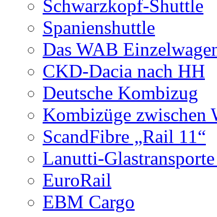
Schwarzkopf-Shuttle
Spanienshuttle
Das WAB Einzelwagen
CKD-Dacia nach HH
Deutsche Kombizug
Kombizüge zwischen W
ScandFibre „Rail 11“
Lanutti-Glastransport
EuroRail
EBM Cargo